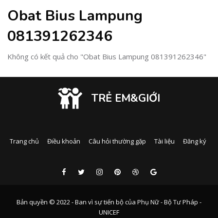
Obat Bius Lampung
081391262346
Không có kết quả cho "Obat Bius Lampung 081391262346"
TRẺ EM&GIỚI
Trang chủ
Điều khoản
Câu hỏi thường gặp
Tài liệu
Đăng ký
Bản quyền © 2022 - Ban vì sự tiến bộ của Phụ Nữ - Bộ Tư Pháp -
UNICEF