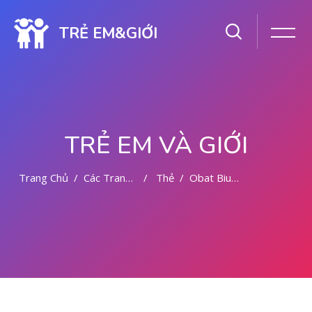
TRẺ EM&GIỚI
TRẺ EM VÀ GIỚI
Trang Chủ
Các Trang Của Hệ Thống
Thẻ
Obat Bius Lampung 081391262346
Chuyển tới nội dung chính