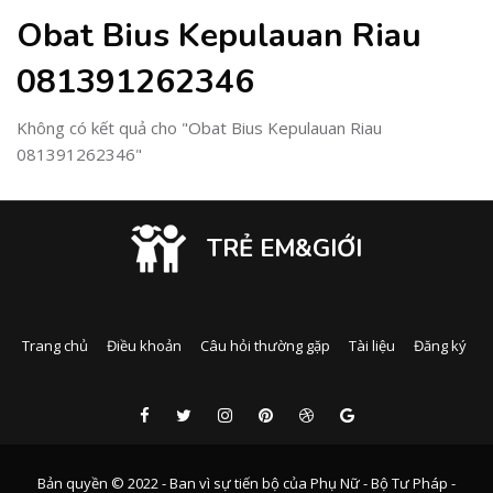
Obat Bius Kepulauan Riau
081391262346
Không có kết quả cho "Obat Bius Kepulauan Riau
081391262346"
TRẺ EM&GIỚI
Trang chủ
Điều khoản
Câu hỏi thường gặp
Tài liệu
Đăng ký
Bản quyền © 2022 - Ban vì sự tiến bộ của Phụ Nữ - Bộ Tư Pháp -