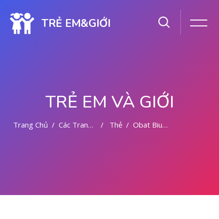
TRẺ EM&GIỚI
TRẺ EM VÀ GIỚI
Trang Chủ
Các Trang Của Hệ Thống
Thẻ
Obat Bius Kepulauan Riau 081391262346
Chuyển tới nội dung chính