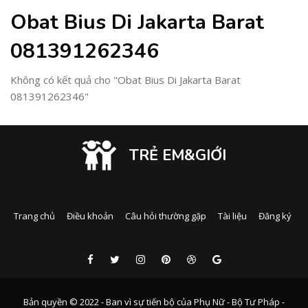
Obat Bius Di Jakarta Barat
081391262346
Không có kết quả cho "Obat Bius Di Jakarta Barat
081391262346"
TRẺ EM&GIỚI
Trang chủ
Điều khoản
Câu hỏi thường gặp
Tài liệu
Đăng ký
Bản quyền © 2022 - Ban vì sự tiến bộ của Phụ Nữ - Bộ Tư Pháp -