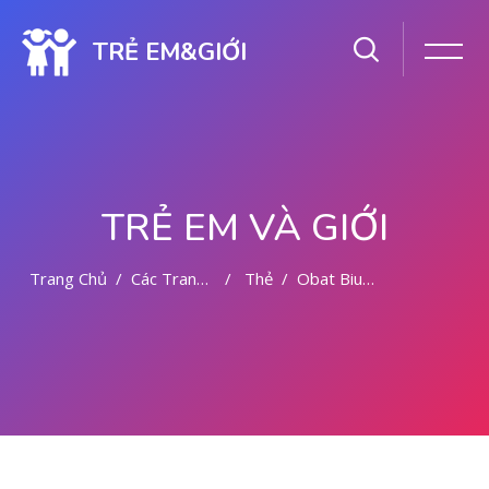
TRẺ EM&GIỚI
TRẺ EM VÀ GIỚI
Trang Chủ
Các Trang Của Hệ Thống
Thẻ
Obat Bius Di Jakarta Barat 081391262346
Chuyển tới nội dung chính