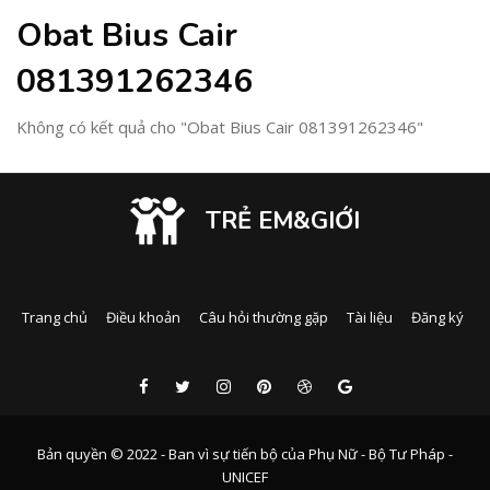
Obat Bius Cair
081391262346
Không có kết quả cho "Obat Bius Cair 081391262346"
TRẺ EM&GIỚI
Trang chủ
Điều khoản
Câu hỏi thường gặp
Tài liệu
Đăng ký
Bản quyền © 2022 - Ban vì sự tiến bộ của Phụ Nữ - Bộ Tư Pháp -
UNICEF