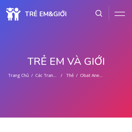
TRẺ EM&GIỚI
TRẺ EM VÀ GIỚI
Trang Chủ
Các Trang Của Hệ Thống
Thẻ
Obat Anesthetized 081391262346
Chuyển tới nội dung chính