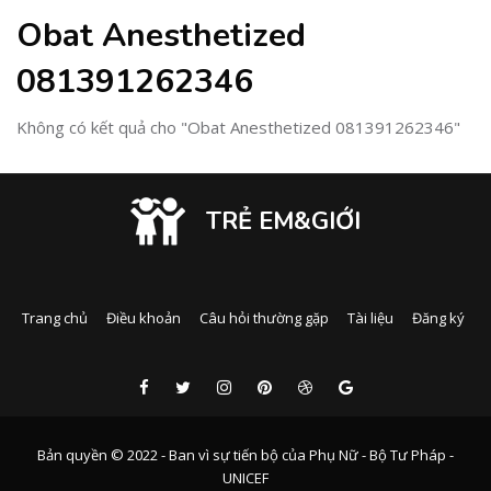
Obat Anesthetized
081391262346
Không có kết quả cho "Obat Anesthetized 081391262346"
TRẺ EM&GIỚI
Trang chủ
Điều khoản
Câu hỏi thường gặp
Tài liệu
Đăng ký
Bản quyền © 2022 - Ban vì sự tiến bộ của Phụ Nữ - Bộ Tư Pháp -
UNICEF