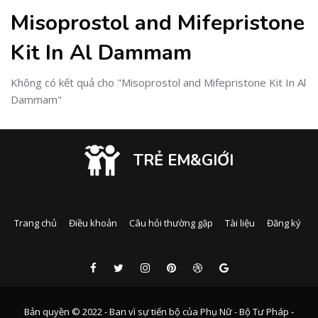
Misoprostol and Mifepristone
Kit In Al Dammam
Không có kết quả cho "Misoprostol and Mifepristone Kit In Al
Dammam"
TRẺ EM&GIỚI
Trang chủ
Điều khoản
Câu hỏi thường gặp
Tài liệu
Đăng ký
Bản quyền © 2022 - Ban vì sự tiến bộ của Phụ Nữ - Bộ Tư Pháp -