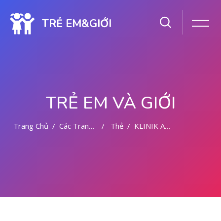
TRẺ EM&GIỚI
TRẺ EM VÀ GIỚI
Trang Chủ
Các Trang Của Hệ Thống
Thẻ
KLINIK ABORSI PONTIANAK 082225111710
Chuyển tới nội dung chính