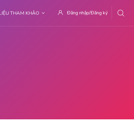
Đăng nhập/Đăng ký
 LIỆU THAM KHẢO
RET MALANG WA 082281779727 KLINIK