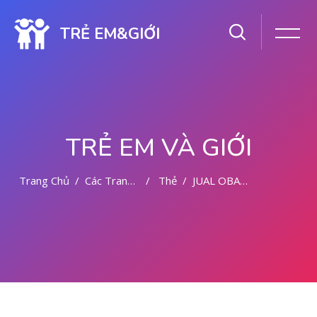
TRẺ EM&GIỚI
TRẺ EM VÀ GIỚI
Trang Chủ
Các Trang Của Hệ Thống
Thẻ
JUAL OBAT ABORSI DI PONTIANAK WA 08222/5111/710
Chuyển tới nội dung chính