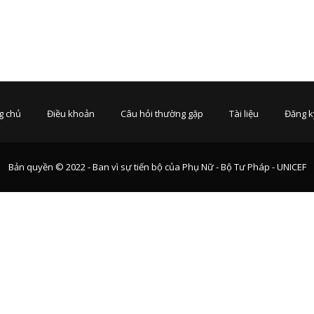
g chủ
Điều khoản
Câu hỏi thường gặp
Tài liệu
Đăng k
Bản quyền © 2022 - Ban vì sự tiến bộ của Phụ Nữ - Bộ Tư Pháp - UNICEF