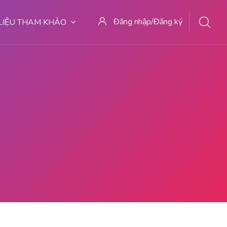
Đăng nhập/Đăng ký
 LIỆU THAM KHẢO
tive Pills