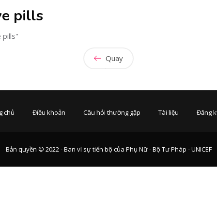
e pills
pills"
Quay
lại
g chủ
Điều khoản
Câu hỏi thường gặp
Tài liệu
Đăng k
Bản quyền © 2022 - Ban vì sự tiến bộ của Phụ Nữ - Bộ Tư Pháp - UNICEF