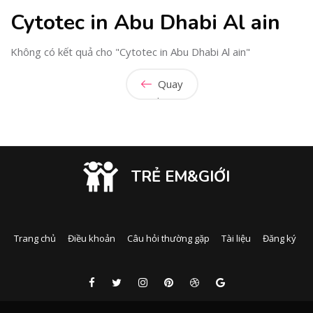
Cytotec in Abu Dhabi Al ain
Không có kết quả cho "Cytotec in Abu Dhabi Al ain"
Quay
lại
TRẺ EM&GIỚI
Trang chủ
Điều khoản
Câu hỏi thường gặp
Tài liệu
Đăng ký