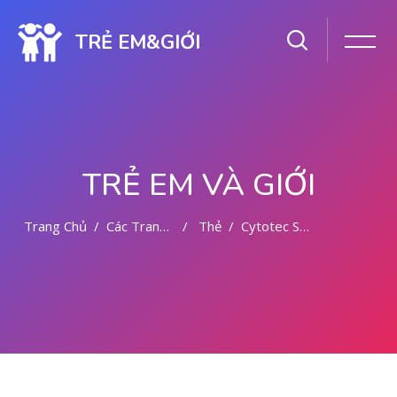
TRẺ EM&GIỚI
TRẺ EM VÀ GIỚI
Trang Chủ
Các Trang Của Hệ Thống
Thẻ
Cytotec Sale Riyadh+966505183480 Abortion Pills
Chuyển tới nội dung chính