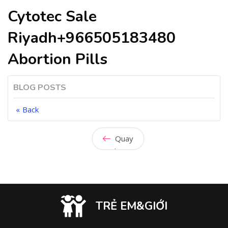
Cytotec Sale
Riyadh+966505183480
Abortion Pills
BLOG POSTS
Back
Quay
lại
TRẺ EM&GIỚI