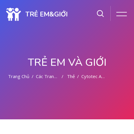
TRẺ EM&GIỚI
TRẺ EM VÀ GIỚI
Trang Chủ
Các Trang Của Hệ Thống
Thẻ
Cytotec Abortion Pills Muscat +966505183480 Oman ☎
Chuyển tới nội dung chính