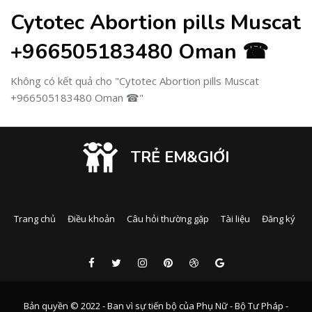
Cytotec Abortion pills Muscat
+966505183480 Oman ☎
Không có kết quả cho "Cytotec Abortion pills Muscat
+966505183480 Oman ☎"
TRẺ EM&GIỚI
Trang chủ
Điều khoản
Câu hỏi thường gặp
Tài liệu
Đăng ký
Bản quyền © 2022 - Ban vì sự tiến bộ của Phụ Nữ - Bộ Tư Pháp -