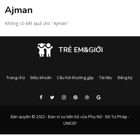
Ajman
Không có kết quả cho "Ajman"
TRẺ EM&GIỚI
Trang chủ
Điều khoản
Câu hỏi thường gặp
Tài liệu
Đăng ký
Bản quyền © 2022 - Ban vì sự tiến bộ của Phụ Nữ - Bộ Tư Pháp -
UNICEF