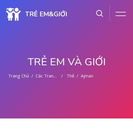
TRẺ EM&GIỚI
TRẺ EM VÀ GIỚI
Trang Chủ
Các Trang Của Hệ Thống
Thẻ
Ajman
Chuyển tới nội dung chính