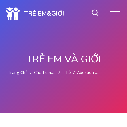
TRẺ EM&GIỚI
TRẺ EM VÀ GIỚI
Trang Chủ
Các Trang Của Hệ Thống
Thẻ
Abortion Pills In Kuwait ✆+919707208804 Cytotec Pi
Chuyển tới nội dung chính