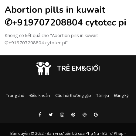
Abortion pills in kuwait
✆+919707208804 cytotec pi
Không có kết quả cho "Abortion pills in kuwait
✆+919707208804 cytotec pi"
TRẺ EM&GIỚI
Trang chủ
Điều khoản
Câu hỏi thường gặp
Tài liệu
Đăng ký
Bản quyền © 2022 - Ban vì sự tiến bộ của Phụ Nữ - Bộ Tư Pháp -