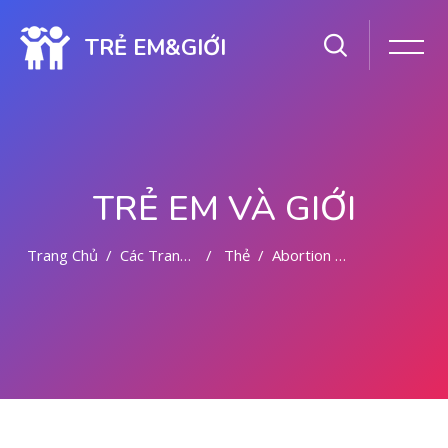
TRẺ EM&GIỚI
TRẺ EM VÀ GIỚI
Trang Chủ
Các Trang Của Hệ Thống
Thẻ
Abortion Pills All In Abu Dhabi Dubai
Chuyển tới nội dung chính