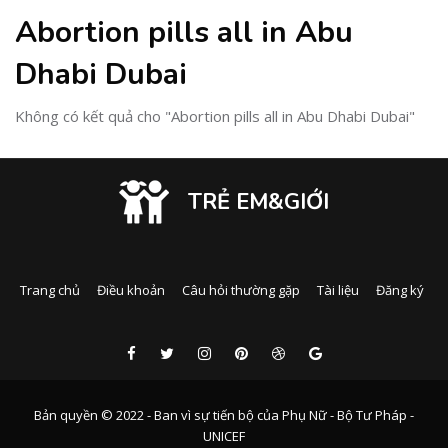
Abortion pills all in Abu
Dhabi Dubai
Không có kết quả cho "Abortion pills all in Abu Dhabi Dubai"
TRẺ EM&GIỚI
Trang chủ
Điều khoản
Câu hỏi thường gặp
Tài liệu
Đăng ký
Bản quyền © 2022 - Ban vì sự tiến bộ của Phụ Nữ - Bộ Tư Pháp -
UNICEF