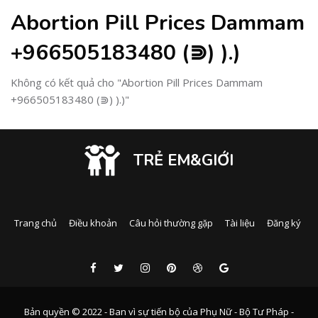
Abortion Pill Prices Dammam
+966505183480 (⋑) ).)
Không có kết quả cho "Abortion Pill Prices Dammam
+966505183480 (⋑) ).)"
TRẺ EM&GIỚI
Trang chủ
Điều khoản
Câu hỏi thường gặp
Tài liệu
Đăng ký
Bản quyền © 2022 - Ban vì sự tiến bộ của Phụ Nữ - Bộ Tư Pháp -