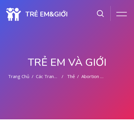
TRẺ EM&GIỚI
TRẺ EM VÀ GIỚI
Trang Chủ
Các Trang Của Hệ Thống
Thẻ
Abortion Pill Prices Dammam +966505183480 (⋑) ).)
Chuyển tới nội dung chính