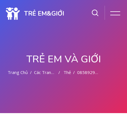
TRẺ EM&GIỚI
TRẺ EM VÀ GIỚI
Trang Chủ
Các Trang Của Hệ Thống
Thẻ
085892942094 OBAT CYTOTEC KERINCI
Chuyển tới nội dung chính