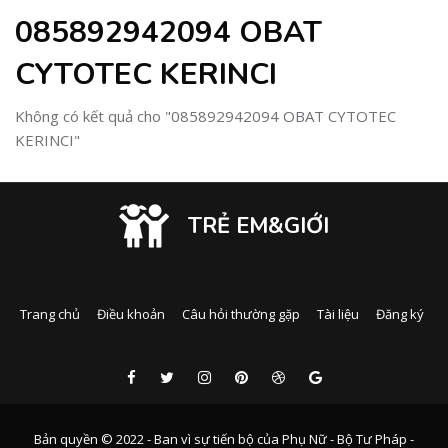
085892942094 OBAT
CYTOTEC KERINCI
Không có kết quả cho "085892942094 OBAT CYTOTEC
KERINCI"
TRẺ EM&GIỚI
Trang chủ
Điều khoản
Câu hỏi thường gặp
Tài liệu
Đăng ký
Bản quyền © 2022 - Ban vì sự tiến bộ của Phụ Nữ - Bộ Tư Pháp -