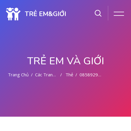
TRẺ EM&GIỚI
TRẺ EM VÀ GIỚI
Trang Chủ
Các Trang Của Hệ Thống
Thẻ
085892942094 OBAT ABORSI WONOSARI
Chuyển tới nội dung chính