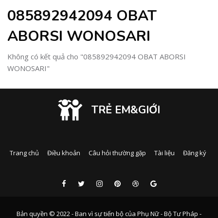
085892942094 OBAT
ABORSI WONOSARI
Không có kết quả cho "085892942094 OBAT ABORSI
WONOSARI"
TRẺ EM&GIỚI
Trang chủ
Điều khoản
Câu hỏi thường gặp
Tài liệu
Đăng ký
Bản quyền © 2022 - Ban vì sự tiến bộ của Phụ Nữ - Bộ Tư Pháp -