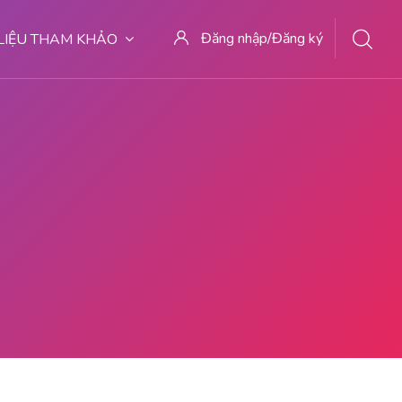
Đăng nhập/Đăng ký
 LIỆU THAM KHẢO
AT ABORSI TANGERANG