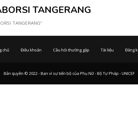
 ABORSI TANGERANG
ABORSI TANGERANG"
g chủ
Điều khoản
Câu hỏi thường gặp
Tài liệu
Đăng k
Bản quyền © 2022 - Ban vì sự tiến bộ của Phụ Nữ - Bộ Tư Pháp - UNICEF