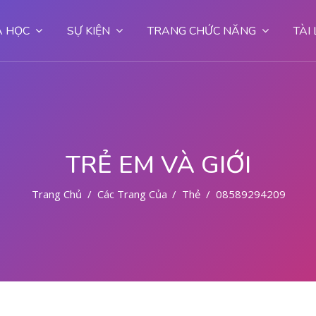
 HỌC
SỰ KIỆN
TRANG CHỨC NĂNG
TÀI
TRẺ EM VÀ GIỚI
Trang Chủ
Các Trang Của Hệ Thống
Thẻ
085892942094 OB