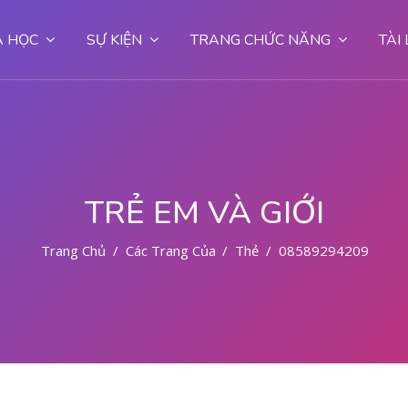
 HỌC
SỰ KIỆN
TRANG CHỨC NĂNG
TÀI
TRẺ EM VÀ GIỚI
Trang Chủ
Các Trang Của Hệ Thống
Thẻ
085892942094 OBA