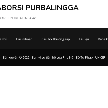
ABORSI PURBALINGGA
ABORSI PURBALINGGA"
g chủ
Điều khoản
Câu hỏi thường gặp
Tài liệu
Đăng k
Bản quyền © 2022 - Ban vì sự tiến bộ của Phụ Nữ - Bộ Tư Pháp - UNICEF