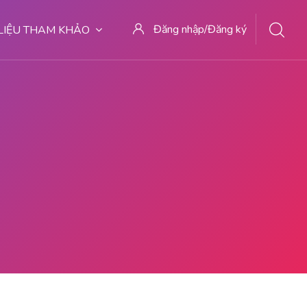
Đăng nhập/Đăng ký
 LIỆU THAM KHẢO
T ABORSI PURBALINGGA