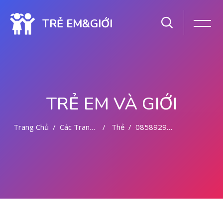
TRẺ EM&GIỚI
TRẺ EM VÀ GIỚI
Trang Chủ
Các Trang Của Hệ Thống
Thẻ
085892942094 OBAT ABORSI KEDIRI
Chuyển tới nội dung chính