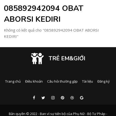
085892942094 OBAT
ABORSI KEDIRI
Không có kết quả cho "085892942094 OBAT ABORSI
KEDIRI"
TRẺ EM&GIỚI
Trang chủ
Điều khoản
Câu hỏi thường gặp
Tài liệu
Đăng ký
Bản quyền © 2022 - Ban vì sự tiến bộ của Phụ Nữ - Bộ Tư Pháp -