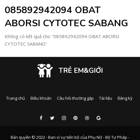
085892942094 OBAT
ABORSI CYTOTEC SABANG
Không có kết quả cho "085892942094 OBAT ABORSI
CYTOTEC SABANG"
TRẺ EM&GIỚI
Trang chủ
Điều khoản
Câu hỏi thường gặp
Tài liệu
Đăng ký
Bản quyền © 2022 - Ban vì sự tiến bộ của Phụ Nữ - Bộ Tư Pháp -