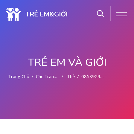
TRẺ EM&GIỚI
TRẺ EM VÀ GIỚI
Trang Chủ
Các Trang Của Hệ Thống
Thẻ
085892942094 OBAT ABORSI CYTOTEC SABANG
Chuyển tới nội dung chính