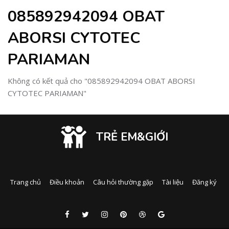
085892942094 OBAT
ABORSI CYTOTEC
PARIAMAN
Không có kết quả cho "085892942094 OBAT ABORSI
CYTOTEC PARIAMAN"
TRẺ EM&GIỚI
Trang chủ
Điều khoản
Câu hỏi thường gặp
Tài liệu
Đăng ký