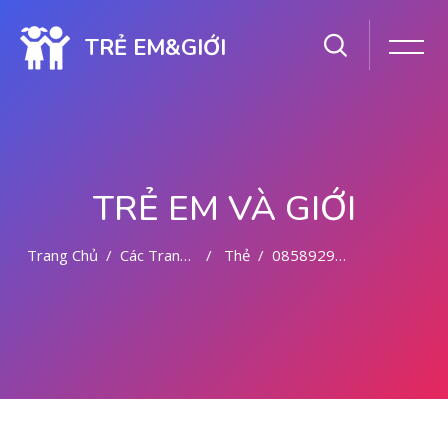
TRẺ EM&GIỚI
TRẺ EM VÀ GIỚI
Trang Chủ
Các Trang Của Hệ Thống
Thẻ
085892942094 OBAT ABORSI CYTOTEC PARIAMAN
Chuyển tới nội dung chính