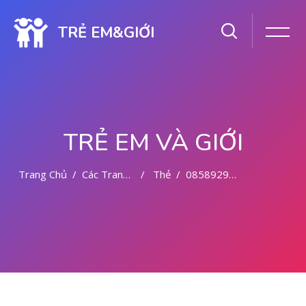
TRẺ EM&GIỚI
TRẺ EM VÀ GIỚI
Trang Chủ
Các Trang Của Hệ Thống
Thẻ
085892942094 OBAT ABORSI CYTOTEC KERINCI
Chuyển tới nội dung chính