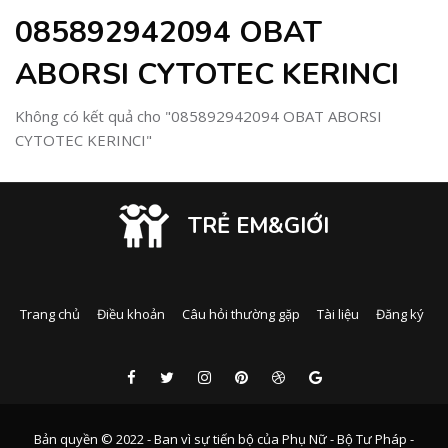
085892942094 OBAT
ABORSI CYTOTEC KERINCI
Không có kết quả cho "085892942094 OBAT ABORSI
CYTOTEC KERINCI"
TRẺ EM&GIỚI
Trang chủ
Điều khoản
Câu hỏi thường gặp
Tài liệu
Đăng ký
Bản quyền © 2022 - Ban vì sự tiến bộ của Phụ Nữ - Bộ Tư Pháp -