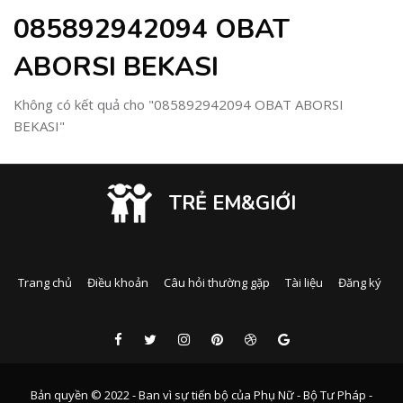
085892942094 OBAT
ABORSI BEKASI
Không có kết quả cho "085892942094 OBAT ABORSI
BEKASI"
TRẺ EM&GIỚI
Trang chủ
Điều khoản
Câu hỏi thường gặp
Tài liệu
Đăng ký
Bản quyền © 2022 - Ban vì sự tiến bộ của Phụ Nữ - Bộ Tư Pháp -