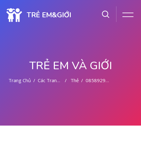
TRẺ EM&GIỚI
TRẺ EM VÀ GIỚI
Trang Chủ
Các Trang Của Hệ Thống
Thẻ
085892942094 OBAT ABORSI BEKASI
Chuyển tới nội dung chính