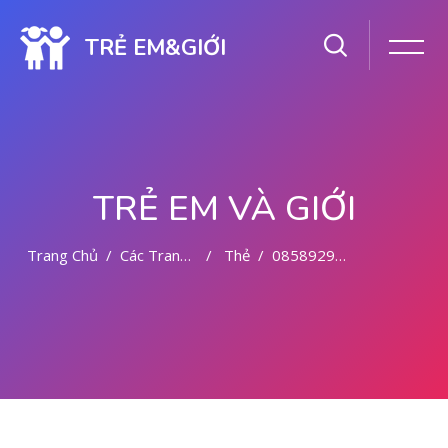
TRẺ EM&GIỚI
TRẺ EM VÀ GIỚI
Trang Chủ
Các Trang Của Hệ Thống
Thẻ
085892942094 OBAT ABORSI BALI
Chuyển tới nội dung chính