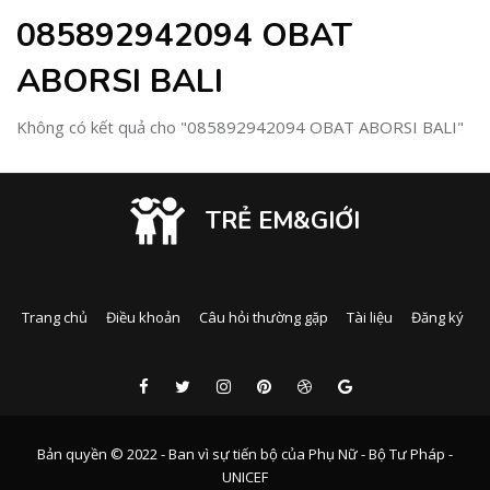
085892942094 OBAT
ABORSI BALI
Không có kết quả cho "085892942094 OBAT ABORSI BALI"
TRẺ EM&GIỚI
Trang chủ
Điều khoản
Câu hỏi thường gặp
Tài liệu
Đăng ký
Bản quyền © 2022 - Ban vì sự tiến bộ của Phụ Nữ - Bộ Tư Pháp -
UNICEF