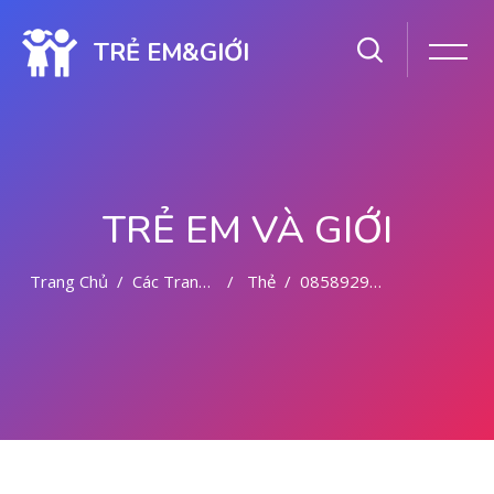
TRẺ EM&GIỚI
TRẺ EM VÀ GIỚI
Trang Chủ
Các Trang Của Hệ Thống
Thẻ
085892942094 OBAT ABORSI 6 BULAN
Chuyển tới nội dung chính