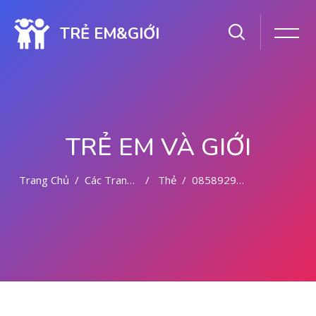
TRẺ EM&GIỚI
TRẺ EM VÀ GIỚI
Trang Chủ
Các Trang Của Hệ Thống
Thẻ
085892942094 OBAT ABORSI 2 BULAN
Chuyển tới nội dung chính