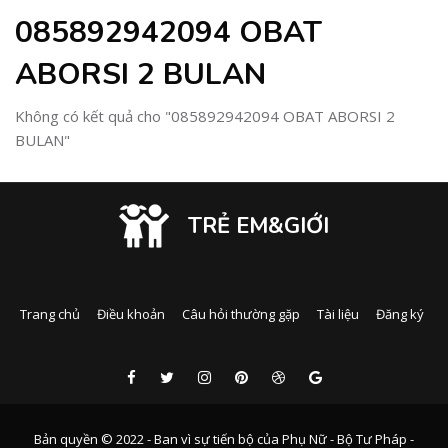
085892942094 OBAT
ABORSI 2 BULAN
Không có kết quả cho "085892942094 OBAT ABORSI 2
BULAN"
TRẺ EM&GIỚI
Trang chủ
Điều khoản
Câu hỏi thường gặp
Tài liệu
Đăng ký
Bản quyền © 2022 - Ban vì sự tiến bộ của Phụ Nữ - Bộ Tư Pháp -