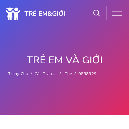
TRẺ EM&GIỚI
TRẺ EM VÀ GIỚI
Trang Chủ
Các Trang Của Hệ Thống
Thẻ
085892942094 JUAL OBAT ABORSI CYTOTEC
Chuyển tới nội dung chính