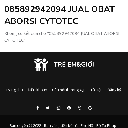
085892942094 JUAL OBAT
ABORSI CYTOTEC
Không có kết quả cho "085892942094 JUAL OBAT ABORSI
CYTOTEC"
TRẺ EM&GIỚI
Trang chủ
Điều khoản
Câu hỏi thường gặp
Tài liệu
Đăng ký
Bản quyền © 2022 - Ban vì sự tiến bộ của Phụ Nữ - Bộ Tư Pháp -