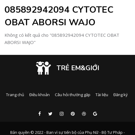
085892942094 CYTOTEC
OBAT ABORSI WAJO
Không có kết quả cho "085892942094 CYTOTEC OBAT
ABORSI WAJO"
TRẺ EM&GIỚI
Trang chủ
Điều khoản
Câu hỏi thường gặp
Tài liệu
Đăng ký
Bản quyền © 2022 - Ban vì sự tiến bộ của Phụ Nữ - Bộ Tư Pháp -