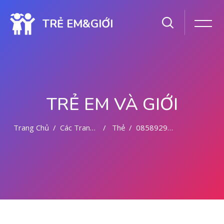
TRẺ EM&GIỚI
TRẺ EM VÀ GIỚI
Trang Chủ
Các Trang Của Hệ Thống
Thẻ
085892942094 CYTOTEC OBAT ABORSI WAJO
Chuyển tới nội dung chính