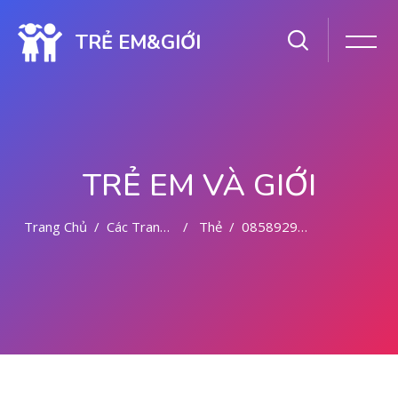
TRẺ EM&GIỚI
TRẺ EM VÀ GIỚI
Trang Chủ
Các Trang Của Hệ Thống
Thẻ
085892942094 CYTOTEC OBAT ABORSI TANA TORAJA
Chuyển tới nội dung chính