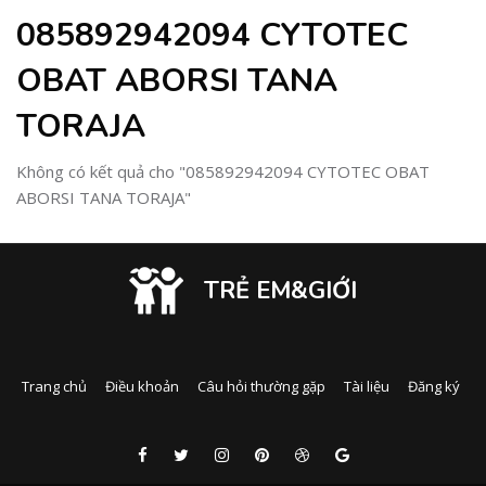
085892942094 CYTOTEC
OBAT ABORSI TANA
TORAJA
Không có kết quả cho "085892942094 CYTOTEC OBAT
ABORSI TANA TORAJA"
TRẺ EM&GIỚI
Trang chủ
Điều khoản
Câu hỏi thường gặp
Tài liệu
Đăng ký