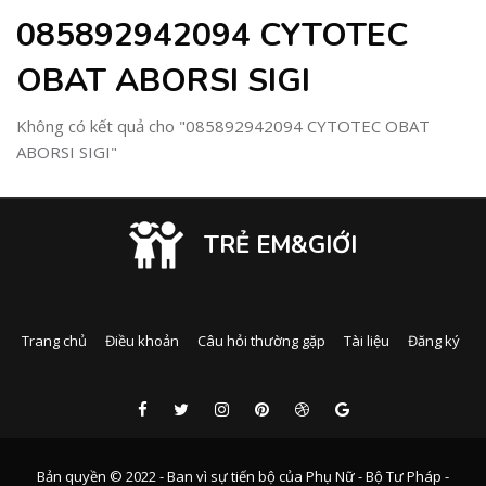
085892942094 CYTOTEC
OBAT ABORSI SIGI
Không có kết quả cho "085892942094 CYTOTEC OBAT
ABORSI SIGI"
TRẺ EM&GIỚI
Trang chủ
Điều khoản
Câu hỏi thường gặp
Tài liệu
Đăng ký
Bản quyền © 2022 - Ban vì sự tiến bộ của Phụ Nữ - Bộ Tư Pháp -