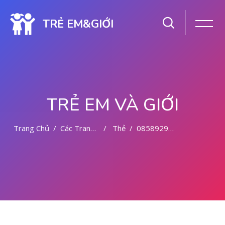
TRẺ EM&GIỚI
TRẺ EM VÀ GIỚI
Trang Chủ
Các Trang Của Hệ Thống
Thẻ
085892942094 CYTOTEC OBAT ABORSI SIGI
Chuyển tới nội dung chính