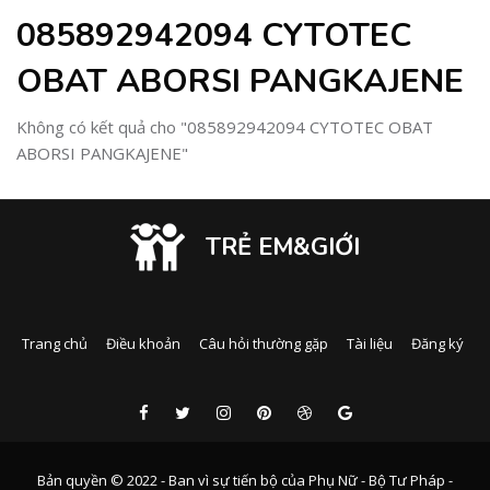
085892942094 CYTOTEC
OBAT ABORSI PANGKAJENE
Không có kết quả cho "085892942094 CYTOTEC OBAT
ABORSI PANGKAJENE"
TRẺ EM&GIỚI
Trang chủ
Điều khoản
Câu hỏi thường gặp
Tài liệu
Đăng ký
Bản quyền © 2022 - Ban vì sự tiến bộ của Phụ Nữ - Bộ Tư Pháp -