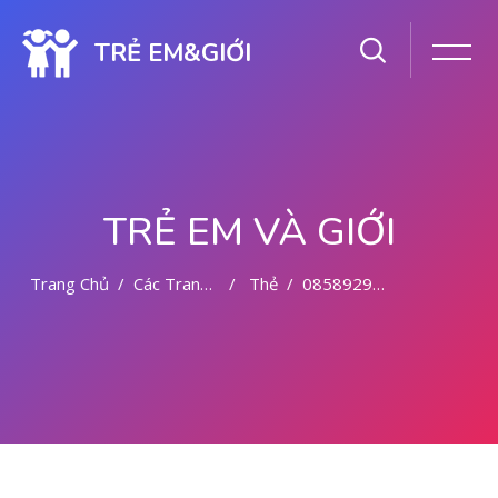
TRẺ EM&GIỚI
TRẺ EM VÀ GIỚI
Trang Chủ
Các Trang Của Hệ Thống
Thẻ
085892942094 CYTOTEC OBAT ABORSI PANGKAJENE
Chuyển tới nội dung chính