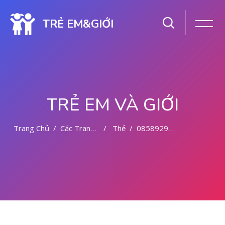
TRẺ EM&GIỚI
TRẺ EM VÀ GIỚI
Trang Chủ
Các Trang Của Hệ Thống
Thẻ
085892942094 CYTOTEC OBAT ABORSI KONAWE
Chuyển tới nội dung chính