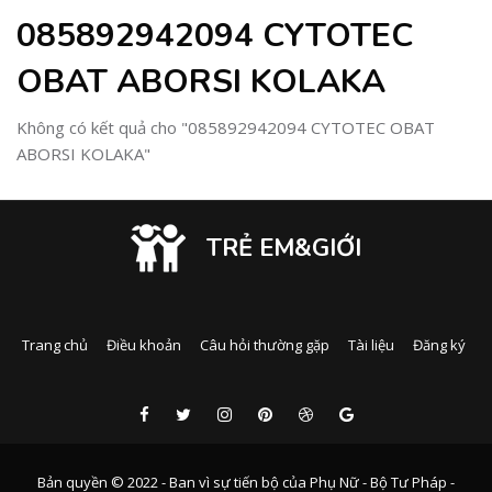
085892942094 CYTOTEC
OBAT ABORSI KOLAKA
Không có kết quả cho "085892942094 CYTOTEC OBAT
ABORSI KOLAKA"
TRẺ EM&GIỚI
Trang chủ
Điều khoản
Câu hỏi thường gặp
Tài liệu
Đăng ký
Bản quyền © 2022 - Ban vì sự tiến bộ của Phụ Nữ - Bộ Tư Pháp -