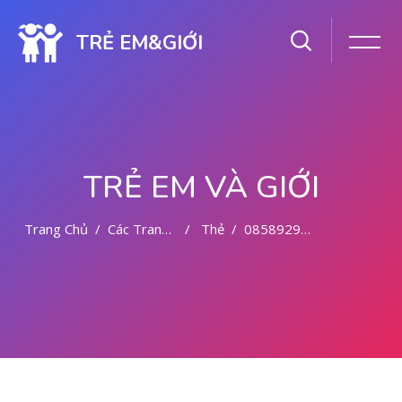
TRẺ EM&GIỚI
TRẺ EM VÀ GIỚI
Trang Chủ
Các Trang Của Hệ Thống
Thẻ
085892942094 CYTOTEC OBAT ABORSI KOLAKA
Chuyển tới nội dung chính