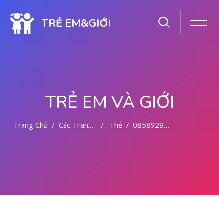
TRẺ EM&GIỚI
TRẺ EM VÀ GIỚI
Trang Chủ
Các Trang Của Hệ Thống
Thẻ
085892942094 CYTOTEC OBAT ABORSI JENEPONTO
Chuyển tới nội dung chính