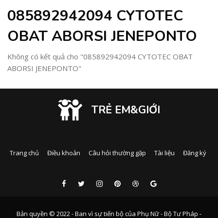
085892942094 CYTOTEC
OBAT ABORSI JENEPONTO
Không có kết quả cho "085892942094 CYTOTEC OBAT
ABORSI JENEPONTO"
TRẺ EM&GIỚI
Trang chủ
Điều khoản
Câu hỏi thường gặp
Tài liệu
Đăng ký
Bản quyền © 2022 - Ban vì sự tiến bộ của Phụ Nữ - Bộ Tư Pháp -