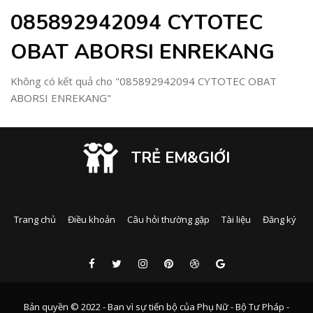
085892942094 CYTOTEC
OBAT ABORSI ENREKANG
Không có kết quả cho "085892942094 CYTOTEC OBAT
ABORSI ENREKANG"
TRẺ EM&GIỚI
Trang chủ
Điều khoản
Câu hỏi thường gặp
Tài liệu
Đăng ký
Bản quyền © 2022 - Ban vì sự tiến bộ của Phụ Nữ - Bộ Tư Pháp -