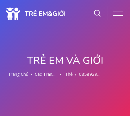
TRẺ EM&GIỚI
TRẺ EM VÀ GIỚI
Trang Chủ
Các Trang Của Hệ Thống
Thẻ
085892942094 CYTOTEC OBAT ABORSI ENREKANG
Chuyển tới nội dung chính