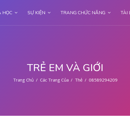
 HỌC
SỰ KIỆN
TRANG CHỨC NĂNG
TÀI
TRẺ EM VÀ GIỚI
Trang Chủ
Các Trang Của Hệ Thống
Thẻ
085892942094 CY