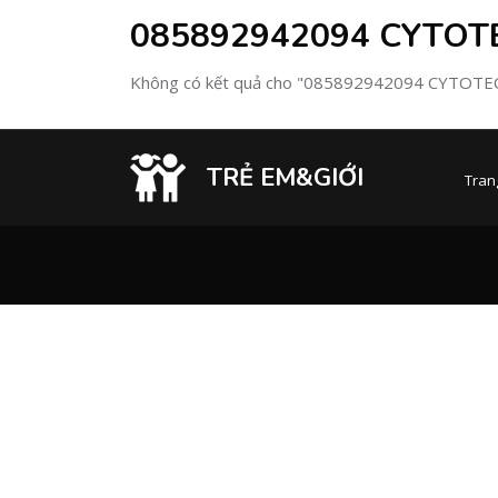
085892942094 CYTOT
Không có kết quả cho "085892942094 CYTO
TRẺ EM&GIỚI
Tran