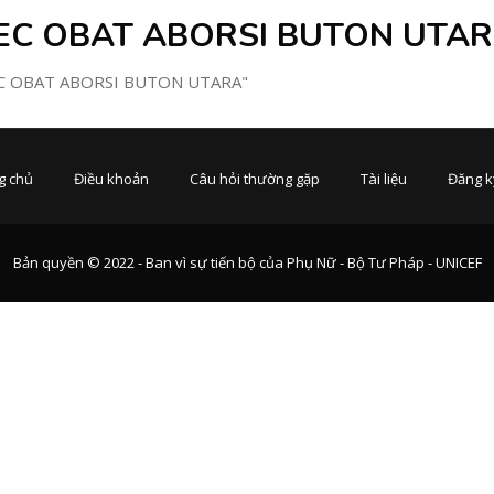
EC OBAT ABORSI BUTON UTA
TEC OBAT ABORSI BUTON UTARA"
g chủ
Điều khoản
Câu hỏi thường gặp
Tài liệu
Đăng k
Bản quyền © 2022 - Ban vì sự tiến bộ của Phụ Nữ - Bộ Tư Pháp - UNICEF