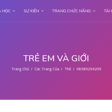
 HỌC
SỰ KIỆN
TRANG CHỨC NĂNG
TÀI
TRẺ EM VÀ GIỚI
Trang Chủ
Các Trang Của Hệ Thống
Thẻ
085892942094 CYT