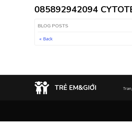
085892942094 CYTOT
BLOG POSTS
Back
TRẺ EM&GIỚI
Tran