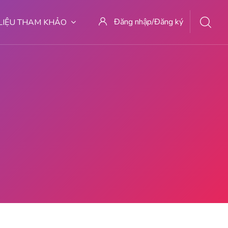
Đăng nhập/Đăng ký
 LIỆU THAM KHẢO
OTEC OBAT ABORSI BUTON SELATAN