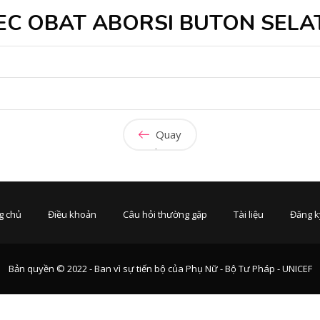
EC OBAT ABORSI BUTON SELA
Quay
lại
g chủ
Điều khoản
Câu hỏi thường gặp
Tài liệu
Đăng k
Bản quyền © 2022 - Ban vì sự tiến bộ của Phụ Nữ - Bộ Tư Pháp - UNICEF