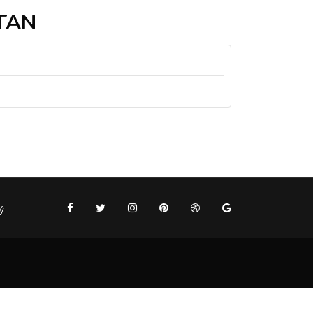
TAN
ý