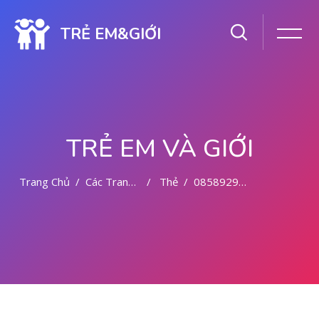
TRẺ EM&GIỚI
TRẺ EM VÀ GIỚI
Trang Chủ
Các Trang Của Hệ Thống
Thẻ
085892942094 CYTOTEC OBAT ABORSI BULUKUMBA
Chuyển tới nội dung chính