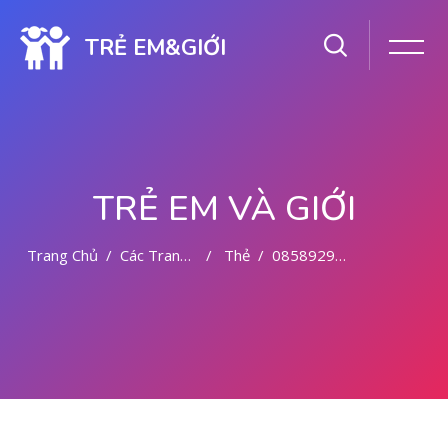
TRẺ EM&GIỚI
TRẺ EM VÀ GIỚI
Trang Chủ
Các Trang Của Hệ Thống
Thẻ
085892942094 CYTOTEC OBAT ABORSI BULUKUMBA
Chuyển tới nội dung chính