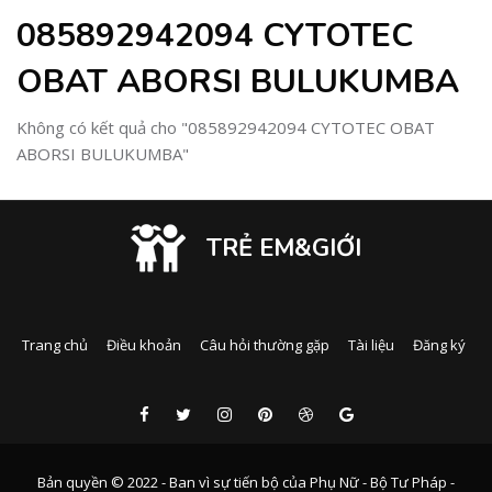
085892942094 CYTOTEC
OBAT ABORSI BULUKUMBA
Không có kết quả cho "085892942094 CYTOTEC OBAT
ABORSI BULUKUMBA"
TRẺ EM&GIỚI
Trang chủ
Điều khoản
Câu hỏi thường gặp
Tài liệu
Đăng ký
Bản quyền © 2022 - Ban vì sự tiến bộ của Phụ Nữ - Bộ Tư Pháp -