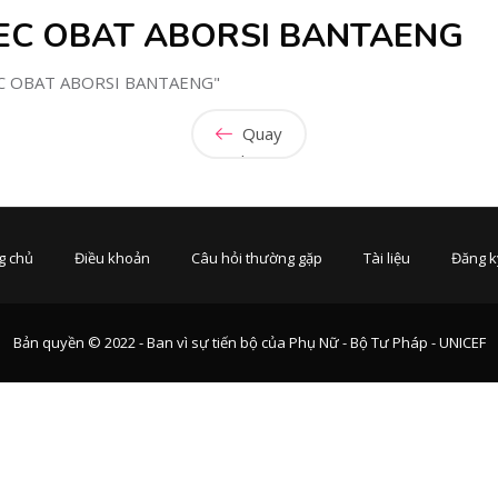
EC OBAT ABORSI BANTAENG
EC OBAT ABORSI BANTAENG"
Quay
lại
g chủ
Điều khoản
Câu hỏi thường gặp
Tài liệu
Đăng k
Bản quyền © 2022 - Ban vì sự tiến bộ của Phụ Nữ - Bộ Tư Pháp - UNICEF