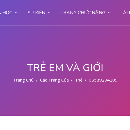
 HỌC
SỰ KIỆN
TRANG CHỨC NĂNG
TÀI
TRẺ EM VÀ GIỚI
Trang Chủ
Các Trang Của Hệ Thống
Thẻ
085892942094 CY