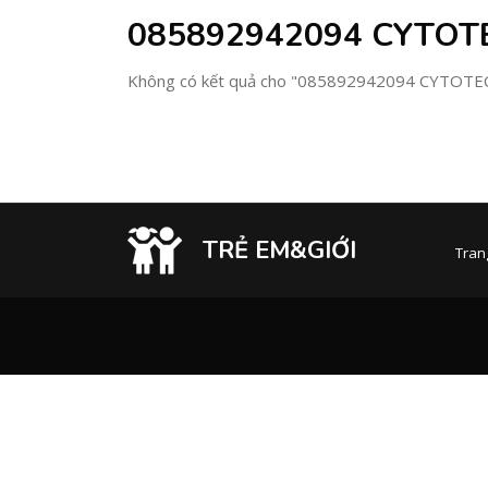
085892942094 CYTOT
Không có kết quả cho "085892942094 CYTOT
TRẺ EM&GIỚI
Tran