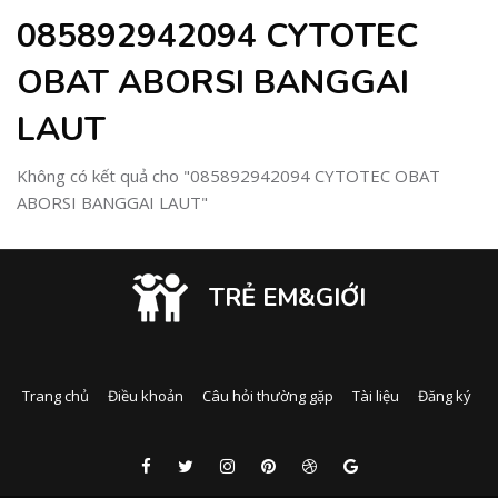
085892942094 CYTOTEC
OBAT ABORSI BANGGAI
LAUT
Không có kết quả cho "085892942094 CYTOTEC OBAT
ABORSI BANGGAI LAUT"
TRẺ EM&GIỚI
Trang chủ
Điều khoản
Câu hỏi thường gặp
Tài liệu
Đăng ký