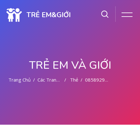
TRẺ EM&GIỚI
TRẺ EM VÀ GIỚI
Trang Chủ
Các Trang Của Hệ Thống
Thẻ
085892942094 CYTOTEC OBAT ABORSI BANGGAI LAUT
Chuyển tới nội dung chính