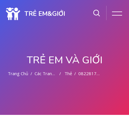
TRẺ EM&GIỚI
TRẺ EM VÀ GIỚI
Trang Chủ
Các Trang Của Hệ Thống
Thẻ
082281779727 TEMPAT KURET DI MEDAN
Chuyển tới nội dung chính