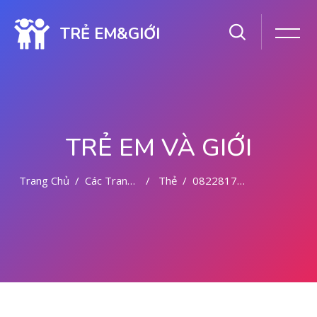
TRẺ EM&GIỚI
TRẺ EM VÀ GIỚI
Trang Chủ
Các Trang Của Hệ Thống
Thẻ
082281779727 TEMPAT KURET DI MEDAN
Chuyển tới nội dung chính