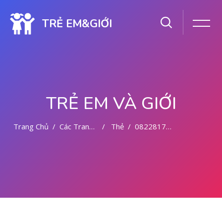
TRẺ EM&GIỚI
TRẺ EM VÀ GIỚI
Trang Chủ
Các Trang Của Hệ Thống
Thẻ
082281779727 TEMPAT KURET DI MALANG
Chuyển tới nội dung chính