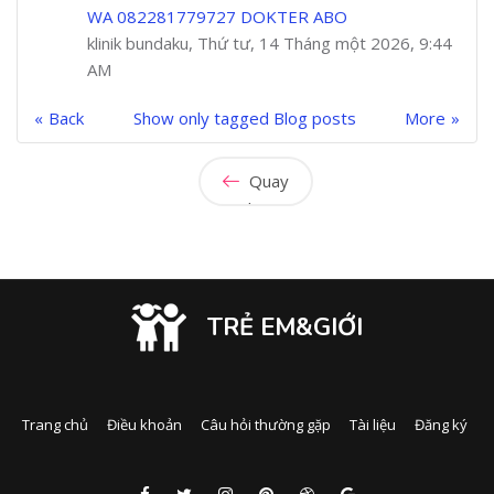
WA 082281779727 DOKTER ABO
klinik bundaku, Thứ tư, 14 Tháng một 2026, 9:44
AM
Back
Show only tagged Blog posts
More
Quay
lại
TRẺ EM&GIỚI
Trang chủ
Điều khoản
Câu hỏi thường gặp
Tài liệu
Đăng ký