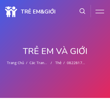
TRẺ EM&GIỚI
TRẺ EM VÀ GIỚI
Trang Chủ
Các Trang Của Hệ Thống
Thẻ
082281779727 TEMPAT KURET DI MALANG
Chuyển tới nội dung chính