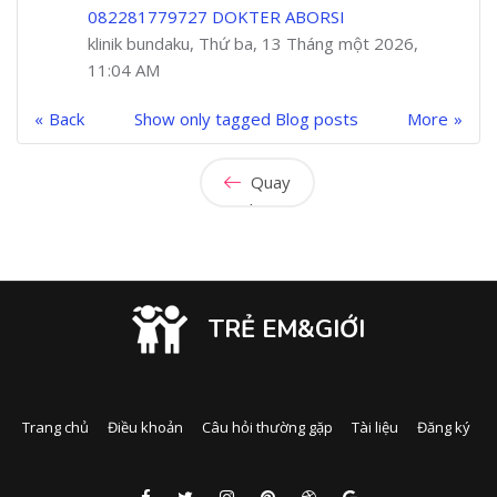
082281779727 DOKTER ABORSI
klinik bundaku, Thứ ba, 13 Tháng một 2026,
11:04 AM
Back
Show only tagged Blog posts
More
Quay
lại
TRẺ EM&GIỚI
Trang chủ
Điều khoản
Câu hỏi thường gặp
Tài liệu
Đăng ký