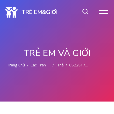
TRẺ EM&GIỚI
TRẺ EM VÀ GIỚI
Trang Chủ
Các Trang Của Hệ Thống
Thẻ
082281779727 DOKTER ABORSI DI MEDAN
Chuyển tới nội dung chính